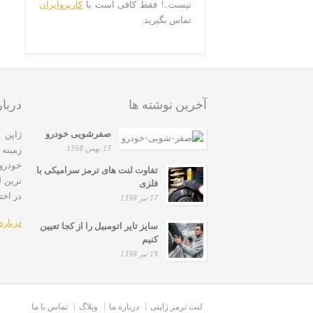
نیست..! فقط کافی است با
کارپروایران
تماس بگیرید.
آخرین نوشته ها
دربار
صفرشویی خودرو
13 بهمن 1398
زمینه
خودروه
تفاوت لنت های ترمز سرامیکی با
ترین ل
فلزی
در اخت
17 تیر 1398
درباره
سایز تایر اتومبیل را از کجا تعیین
کنیم
19 تیر 1398
لنت ترمز ژاپنی
درباره ما
وبلاگ
تماس با ما