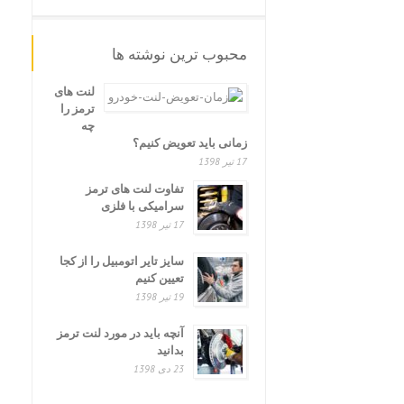
محبوب ترین نوشته ها
لنت های
ترمز را
چه
زمانی باید تعویض کنیم؟
17 تیر 1398
تفاوت لنت های ترمز
سرامیکی با فلزی
17 تیر 1398
سایز تایر اتومبیل را از کجا
تعیین کنیم
19 تیر 1398
آنچه باید در مورد لنت ترمز
بدانید
23 دی 1398