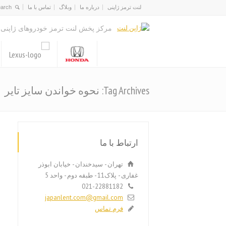
لنت ترمز ژاپنی
درباره ما
وبلاگ
تماس با ما
مرکز پخش لنت ترمز خودروهای ژاپنی
Tag Archives: نحوه خواندن سایز تایر
ارتباط با ما
تهران - سیدخندان - خیابان ابوذر
غفاری - پلاک11 - طبقه دوم - واحد 5
021-22881182
japanlent.com@gmail.com
فرم تماس