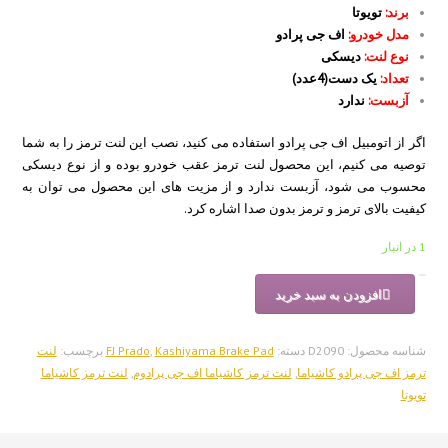
برند:
تویوتا
مدل خودرو:
اف جی پرادو
نوع لنت:
دیسکی
تعداد:
یک دست(4عدد)
آزبست:
ندارد
اگر از اتومبیل اف جی پرادو استفاده می کنید، نصب این لنت ترمز را به شما
توصیه می کنیم، این محصول لنت ترمز عقب خودرو بوده و از نوع دیسکی
محسوب می شود، آزبست ندارد و از مزیت های این محصول می توان به
کیفیت بالای ترمز و ترمز بدون صدا اشاره کرد.
1 در انبار
لنت
افزودن به سبد خرید
ترمز
عقب
تویوتا
شناسه محصول:
D2090
دسته:
Kashiyama Brake Pad
,
FJ Prado
برچسب:
لنت
اف
ترمز اف جی پرادو کاشیاما
,
لنت ترمز کاشیاما اف جی پرادوم
,
لنت ترمز کاشیاما
جی
تویوتا
پرادو
کاشیاما