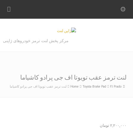
مرکز پخش لنت ترمز خودروهای ژاپنی
لنت ترمز عقب تویوتا اف جی پرادو کاشیاما
FJ Prado
Toyota Brake Pad
Home
لنت ترمز عقب تویوتا اف جی پرادو کاشیاما
۲,۲۰۰,۰۰۰
تومان