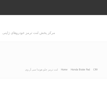
مرکز پخش لنت ترمز خودروهای ژاپنی
لنت ترمز جلو هوندا سی آر وی
CRV
Honda Brake Pad
Home
لنت ترمز جلو هوندا سی آر وی