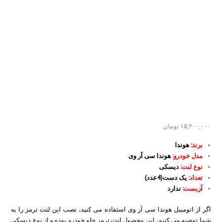
۱۵,۲۰۰,۰۰۰
تومان
برند:
هوندا
مدل خودرو:
هوندا سی آر وی
نوع لنت:
دیسکی
تعداد:
یک دست(4عدد)
آزبست:
ندارد
اگر از اتومبیل هوندا سی آر وی استفاده می کنید، نصب این لنت ترمز را به
شما توصیه می کنیم، این محصول لنت ترمز جلو خودرو بوده و از نوع دیسکی