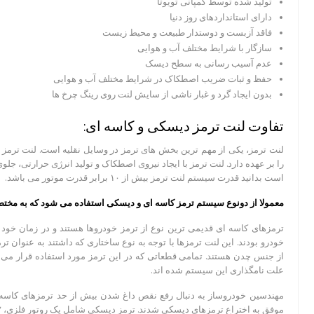
تولید شده توسط کمپانی تویوتا
دارای استانداردهای روز دنیا
فاقد آزبست و دوستدار طبیعت و محیط زیست
سازگار با شرایط مختلف آب و هوایی
عدم آسیب رسانی به سطح دیسک
حفظ و ثبات ضریب اصطکاک در شرایط مختلف آب و هوایی
بدون ایجاد گرد و غبار ناشی از سایش لنت روی رینگ چرخ ها
تفاوت لنت ترمز دیسکی و کاسه ای:
لنت ترمز، یکی از مهم ترین بخش های ترمز در وسایل نقلیه است. لنت ترمز
را بر عهده دارد. لنت ترمز با ایجاد نیروی اصطکاک و تولید انرژی حرارتی، جل
است بدانید قدرت سیستم لنت ترمز بیش از ۱۰ برابر قدرت موتور می باشد.
معمولا از دونوع سیستم ترمز کاسه ای و دیسکی استفاده می شود که به مختص
ترمزهای کاسه ای قدیمی ترین نوع از ترمز خودروها هستند و در زمان خود ب
خودرو بودند. این لنت ترمزها با توجه به نوع ساختاری که داشتند به عنوان 
از جنس چدن هستند. تمامی قطعاتی که در این ترمز مورد استفاده قرار می گ
علت نامگذاری این سیستم شده اند.
مهندسین خودروساز به دنبال رفع نقص داغ شدن بیش از حد ترمزهای کاسه ا