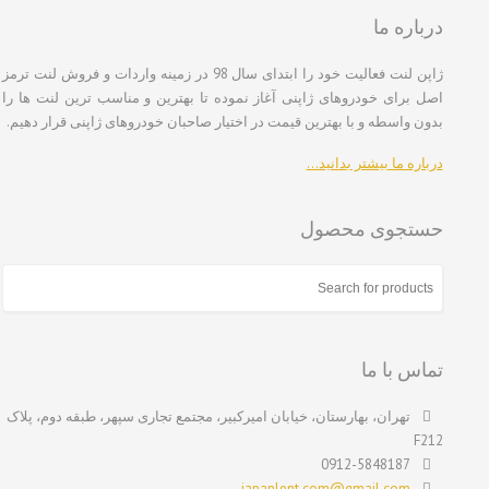
درباره ما
ژاپن لنت فعالیت خود را ابتدای سال 98 در زمینه واردات و فروش لنت ترمز
اصل برای خودروهای ژاپنی آغاز نموده تا بهترین و مناسب ترین لنت ها را
بدون واسطه و با بهترین قیمت در اختیار صاحبان خودروهای ژاپنی قرار دهیم.
درباره ما بیشتر بدانید…
حستجوی محصول
تماس با ما
تهران، بهارستان، خیابان امیرکبیر، مجتمع تجاری سپهر، طبقه دوم، پلاک
F212
0912-5848187
japanlent.com@gmail.com