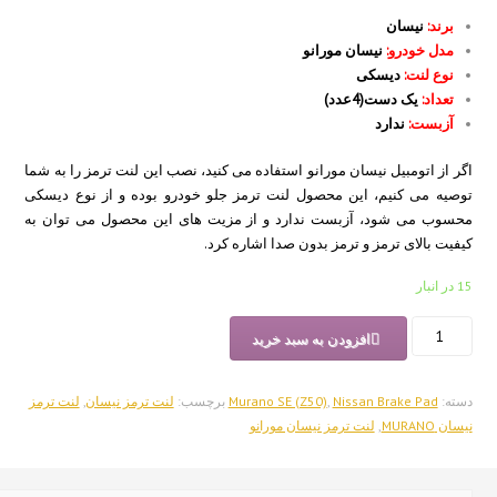
برند:
نیسان
مدل خودرو:
نیسان مورانو
نوع لنت:
دیسکی
تعداد:
یک دست(4عدد)
آزبست:
ندارد
اگر از اتومبیل نیسان مورانو استفاده می کنید، نصب این لنت ترمز را به شما
توصیه می کنیم، این محصول لنت ترمز جلو خودرو بوده و از نوع دیسکی
محسوب می شود، آزبست ندارد و از مزیت های این محصول می توان به
کیفیت بالای ترمز و ترمز بدون صدا اشاره کرد.
15 در انبار
لنت
افزودن به سبد خرید
ترمز
جلو
نیسان
دسته:
Nissan Brake Pad
,
Murano SE (Z50)
برچسب:
لنت ترمز نیسان
,
لنت ترمز
مورانو
نیسان MURANO
,
لنت ترمز نیسان مورانو
SE
(Z50)