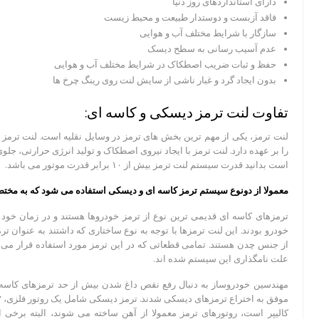
دارای استانداردهای روز دنیا
فاقد آزبست و دوستدار طبیعت و محیط زیست
سازگار با شرایط مختلف آب و هوایی
عدم آسیب رسانی به سطح دیسک
حفظ و ثبات ضریب اصطکاک در شرایط مختلف آب و هوایی
بدون ایجاد گرد و غبار ناشی از سایش لنت روی رینگ چرخ ها
تفاوت لنت ترمز دیسکی و کاسه ای:
لنت ترمز، یکی از مهم ترین بخش های ترمز در وسایل نقلیه است. لنت ترمز
را بر عهده دارد. لنت ترمز با ایجاد نیروی اصطکاک و تولید انرژی حرارتی، جل
است بدانید قدرت سیستم لنت ترمز بیش از ۱۰ برابر قدرت موتور می باشد.
معمولا از دونوع سیستم ترمز کاسه ای و دیسکی استفاده می شود که به مختص
ترمزهای کاسه ای قدیمی ترین نوع از ترمز خودروها هستند و در زمان خود ب
خودرو بودند. این لنت ترمزها با توجه به نوع ساختاری که داشتند به عنوان 
از جنس چدن هستند. تمامی قطعاتی که در این ترمز مورد استفاده قرار می گ
علت نامگذاری این سیستم شده اند.
مهندسین خودروساز به دنبال رفع نقص داغ شدن بیش از حد ترمزهای کاسه ا
کالیپر است، روتورهای ترمز معمولا از آهن ساخته می شوند، البته برخی از