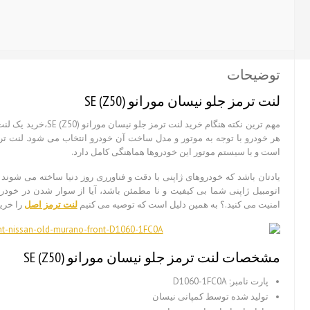
عدد
توضیحات
لنت ترمز جلو نیسان مورانو SE (Z50)
مهم ترین نکته هنگام خرید لن
هر خودرو با توجه به موتور و مدل ساخت آن خودرو انتخاب می شود. لنت ت
است و با سیستم موتور این خودروها هماهنگی کامل دارد.
یادتان باشد که خودروهای ژاپنی با دقت و فناورری روز دنیا ساخته می شوند و 
اتومبیل ژاپنی شما بی کیفیت و نا مطمئن باشد، آیا از سوار شدن در خو
امنیت می کنید.؟ به همین دلیل است که توصیه می کنیم
لنت ترمز اصل
را خرید
مشخصات
لنت ترمز جلو نیسان مورانو SE (Z50)
پارت نامبر: D1060-1FC0A
تولید شده توسط کمپانی نیسان