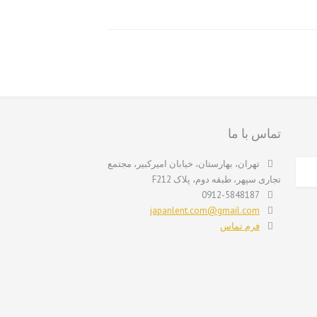
تماس با ما
تهران، بهارستان، خیابان امیرکبیر، مجتمع
تجاری سپهر، طبقه دوم، پلاک F212
0912-5848187
japanlent.com@gmail.com
فرم تماس