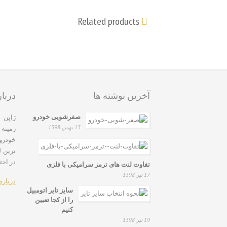
Related products
آخرین نوشته ها
دربار
صفرشویی خودرو
13 بهمن 1398
زمینه
خودروه
ترین ل
در اخت
تفاوت لنت های ترمز سرامیکی با فلزی
17 تیر 1398
درباره
سایز تایر اتومبیل
را از کجا تعیین
کنیم
19 تیر 1398